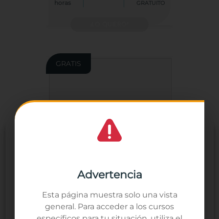
horas
GRATUITO
¡LO QUIERO!
GRATIS
Gestionar el
consentimiento de las
cookies
Utilizamos cookies propias y de terceros para analizar nuestros
Advertencia
servicios y mostrarte publicidad relacionada con tus
preferencias en base a un perfil elaborado a partir de tus hábitos
Generación Digital Pymes –
Esta página muestra solo una vista
de navegación (por ejemplo, páginas visitadas). Puedes aceptar
Personas de equipos directivos
todas las cookies pulsando el botón "Aceptar todo" o configurar
general. Para acceder a los cursos
o rechazar su uso pulsando el botón "Ver preferencias".
específicos para tu situación, utiliza el