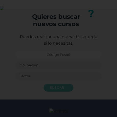
¡GRA
Porqu
?
form
Quieres buscar
Graci
nuevos cursos
Con e
Caste
Sagr
Puedes realizar una nueva búsqueda
Ludot
si lo necesitas.
Monit
Bendi
BUSCAR