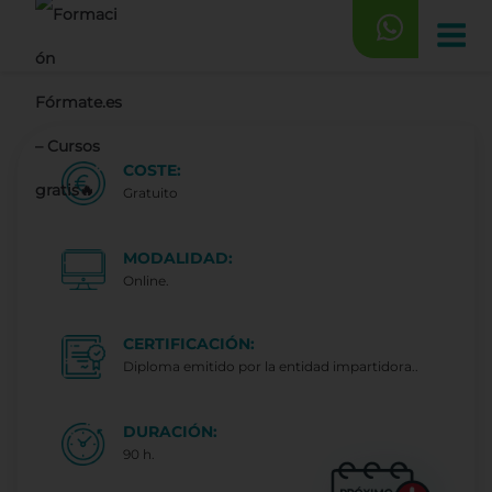
Saltar
al
contenido
COSTE:
Gratuito
MODALIDAD:
Online.
CERTIFICACIÓN:
Diploma emitido por la entidad impartidora..
DURACIÓN:
90 h.