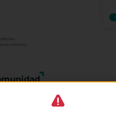
nflictos.
ción colectiva.
omunidad
4.8/5
(44,631 reseñas)
Gestionar el consentimiento de las cookies
★
★
★
★
★