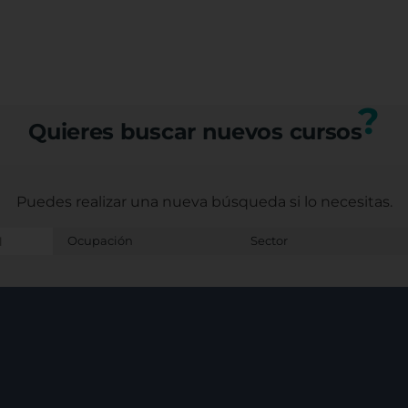
¡GRACIAS! en Mayú
Porque sin ellos, 
Gracias también a
Con estima y cons
Castellano Manche
?
Sagrario Camacho
Quieres buscar nuevos cursos
Ludoteca, Técnica 
infantil y Juvenil
Bendiciones para 
Puedes realizar una nueva búsqueda
si lo necesitas.