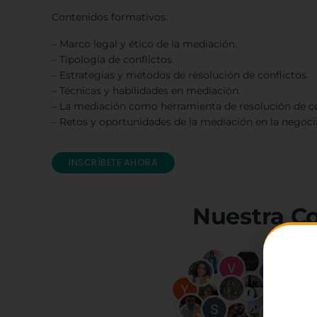
Contenidos formativos:
– Marco legal y ético de la mediación.
– Tipología de conflictos.
– Estrategias y métodos de resolución de conflictos.
– Técnicas y habilidades en mediación.
– La mediación como herramienta de resolución de co
– Retos y oportunidades de la mediación en la negocia
INSCRÍBETE AHORA
Nuestra C