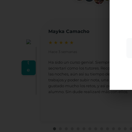
Utili
mostr
+10
a par
acept
su us
Mayka Camacho
Más i
★
★
★
★
★
Hace 3 semanas
Ha sido un curso genial. Siempre atentos, 
secrertarí como los tutores. Reconozco que, 
las noches, aún así su tiempo de respuesta 
trabajos y poder subir nota, una vez te ha
gustado mucho los retos, y así poder plantea
alumno. Sin dude realizaré más con ellos.