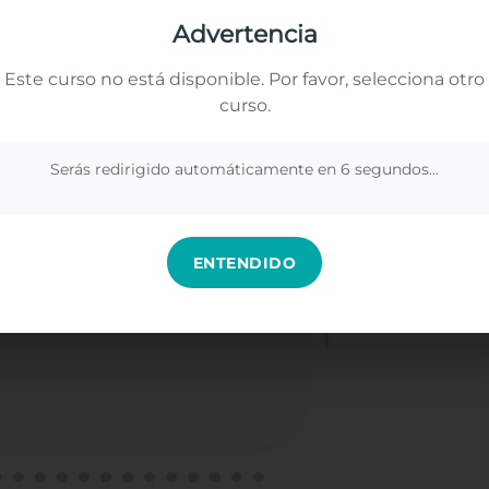
zamos cookies propias y de terceros para analizar nuestros servicios y
arte publicidad relacionada con tus preferencias en base a un perfil elabor
Advertencia
tir de tus hábitos de navegación (por ejemplo, páginas visitadas). Puedes
ar todas las cookies pulsando el botón "Aceptar todo" o configurar o recha
Este curso no está disponible. Por favor, selecciona otro
o pulsando el botón "Ver preferencias".
curso.
Hipnoterapeu
nformación en
Gestionar los servicios
.
★
★
★
★
★
Serás redirigido automáticamente en
5
segundos...
Hace 2 semanas
Aceptar
Denegar
Ver preferenci
responden con rapidez, tanto en
Ludoteca: Organiz
la mayoría del curso lo he realizado por
Ha supuesto para 
ENTENDIDO
ha sido rápida. Tiempo para realizar
agradecida. A sido
n plantedo mejoras en el mismo. Me ha
r los diferentes puntos de vista de cada
En mi opinión: La f
de trabajar como l
llevar todo lo apr
próximo, teniendo 
trabajo bien hecho
He tenido la suer
Sr. Pedro y Docent