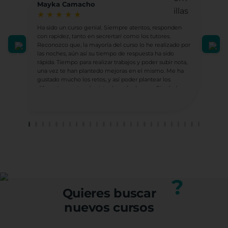
Mayka Camacho
Hip
★
★
★
★
★
★
Ha sido un curso genial. Siempre atentos, responden
Ludot
con rapidez, tanto en secrertarí como los tutores.
Ha su
Reconozco que, la mayoría del curso lo he realizado por
sient
las noches, aún así su tiempo de respuesta ha sido
compl
rápida. Tiempo para realizar trabajos y poder subir nota,
una vez te han plantedo mejoras en el mismo. Me ha
En mi
gustado mucho los retos, y así poder plantear los
socio
diferentes puntos de vista de cada alumno. Sin dude
sino 
realizaré más con ellos.
lleva
socia
sufic
el tr
He te
profe
Carm
¡GRA
Porqu
?
form
Quieres buscar
Graci
nuevos cursos
Con e
Caste
Sagr