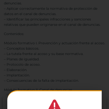
denuncias.
– Aplicar correctamente la normativa de protección de
datos en el canal de denuncias.
– Identificar las principales infracciones y sanciones
relativas que pueden originarse en el canal de denuncias.
Contenidos:
Módulo formativo I. Prevención y actuación frente al acoso.
– Conceptos básicos.
– La tutela frente al acoso y su base normativa.
– Planes de igualdad.
– Protocolo de acoso.
– Elaboración.
– Implantación.
– Consecuencias de la falta de implantación.
Módulo formativo II. Canal de denuncias.
– Introducción; la Ley 2/2023, de 20 de febrero, reguladora
de la protección de las personas que informen sobre
Gestionar el
infracciones normativas y de lucha contra la corrupción.
consentimiento de las