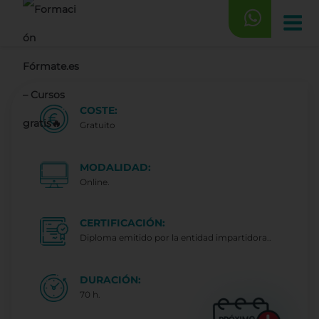
Saltar
al
contenido
COSTE:
Gratuito
MODALIDAD:
Online.
CERTIFICACIÓN:
Diploma emitido por la entidad impartidora..
DURACIÓN:
70 h.