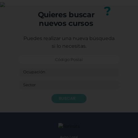
Porqu
?
form
Quieres buscar
Graci
nuevos cursos
Con e
Caste
Sagr
Puedes realizar una nueva búsqueda
Ludot
si lo necesitas.
Monit
Bendi
BUSCAR
Aviso Legal