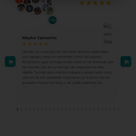
★
★
★
★
★
+10
Mayka Camacho
Hip
★
★
★
★
★
★
Ha sido un curso genial. Siempre atentos, responden
Ludot
con rapidez, tanto en secrertarí como los tutores.
Ha su
Reconozco que, la mayoría del curso lo he realizado por
sient
las noches, aún así su tiempo de respuesta ha sido
compl
rápida. Tiempo para realizar trabajos y poder subir nota,
una vez te han plantedo mejoras en el mismo. Me ha
En mi
gustado mucho los retos, y así poder plantear los
socio
diferentes puntos de vista de cada alumno. Sin dude
sino 
realizaré más con ellos.
lleva
socia
sufic
el tr
He te
profe
Carm
¡GRA