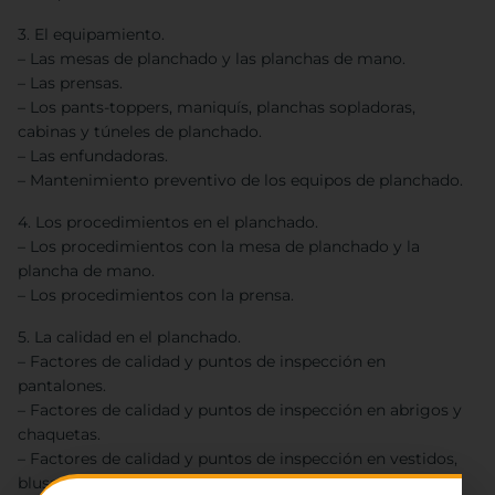
3. El equipamiento.
– Las mesas de planchado y las planchas de mano.
– Las prensas.
– Los pants-toppers, maniquís, planchas sopladoras,
cabinas y túneles de planchado.
– Las enfundadoras.
– Mantenimiento preventivo de los equipos de planchado.
4. Los procedimientos en el planchado.
– Los procedimientos con la mesa de planchado y la
plancha de mano.
– Los procedimientos con la prensa.
5. La calidad en el planchado.
– Factores de calidad y puntos de inspección en
pantalones.
– Factores de calidad y puntos de inspección en abrigos y
chaquetas.
– Factores de calidad y puntos de inspección en vestidos,
blusas y faldas.