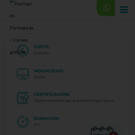
Saltar
al
contenido
COSTE:
Gratuito
MODALIDAD:
Online.
CERTIFICACIÓN:
Diploma emitido por la entidad impartidora..
DURACIÓN:
21 h.