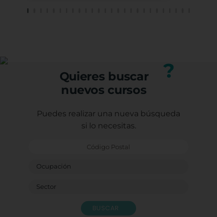
sufic
el tr
He te
profe
Carm
¡GRA
Porqu
?
form
Quieres buscar
Graci
nuevos cursos
Con e
Caste
Sagr
Puedes realizar una nueva búsqueda
Ludot
si lo necesitas.
Monit
Bendi
BUSCAR