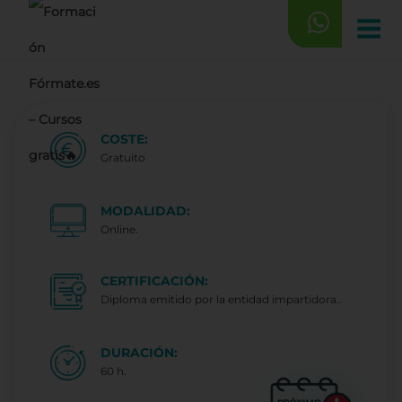
Saltar
al
contenido
COSTE:
Gratuito
MODALIDAD:
Online.
CERTIFICACIÓN:
Diploma emitido por la entidad impartidora..
DURACIÓN:
60 h.