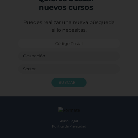
nuevos cursos
Con e
Caste
Sagr
Puedes realizar una nueva búsqueda
Ludot
si lo necesitas.
Monit
Bendi
BUSCAR
Aviso Legal
Política de Privacidad