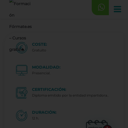
Saltar
al
contenido
COSTE:
Gratuito
MODALIDAD:
Presencial.
CERTIFICACIÓN:
Diploma emitido por la entidad impartidora..
DURACIÓN:
12 h.