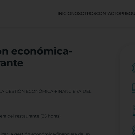
INICIO
NOSOTROS
CONTACTO
PREGU
ión económica-
rante
 A LA GESTIÓN ECONÓMICA-FINANCIERA DEL
ra del restaurante (35 horas)
lizar la gestión económica-financiera de un