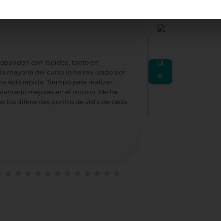
Hipnoterapeu
★
★
★
★
★
Hace 2 semanas
responden con rapidez, tanto en
Ludoteca: Organiz
la mayoría del curso lo he realizado por
Ha supuesto para 
ha sido rápida. Tiempo para realizar
agradecida. A sido
n plantedo mejoras en el mismo. Me ha
r los diferentes puntos de vista de cada
En mi opinión: La f
de trabajar como l
llevar todo lo apr
próximo, teniendo 
trabajo bien hecho
He tenido la suer
Sr. Pedro y Docent
¡GRACIAS! en Mayú
Porque sin ellos, 
Gracias también a
Con estima y cons