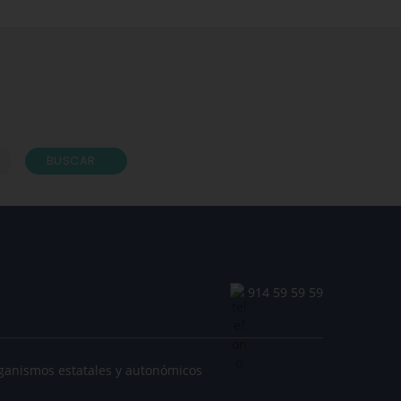
ga y Natural de Albacete.
 Sánchez
Sanitaria clínica, Terapeuta, Osteópata. Monitora Educativa
. Y una gran amiga
todos.
BUSCAR
914 59 59 59
ganismos estatales y autonómicos