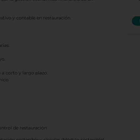
tivo y contable en restauración.
rias.
vo.
 a corto y largo plazo.
mico.
ontrol de restauración
ión sostenible y circular (Módulo sostenible)