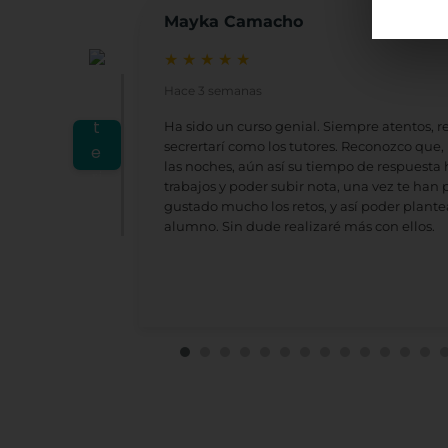
Mayka Camacho
★
★
★
★
★
Hace 3 semanas
Ha sido un curso genial. Siempre atentos, 
secrertarí como los tutores. Reconozco que, 
las noches, aún así su tiempo de respuesta 
trabajos y poder subir nota, una vez te ha
gustado mucho los retos, y así poder plantea
alumno. Sin dude realizaré más con ellos.