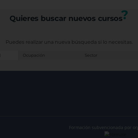
Castellano Manche
?
Sagrario Camacho
Quieres buscar nuevos cursos
Ludoteca, Técnica 
infantil y Juvenil
Bendiciones para 
Puedes realizar una nueva búsqueda
si lo necesitas.
Formación subvencionada por or