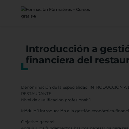
Saltar
al
contenido
Introducción a gest
financiera del restau
Denominación de la especialidad: INTRODUCCIÓN
RESTAURANTE
Nivel de cualificación profesional: 1
Módulo 1 introducción a la gestión económica-financie
Objetivo general:
Adquirir los fundamentos básicos necesarios para rea