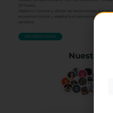
(10 horas)
Objetivo: Conocer y utilizar las herramientas que perm
economía circular y adaptarla al panorama actual del s
sanitaria.
INSCRÍBETE AHORA
Utili
mostr
Nuestra C
a par
acept
su us
Más i
+10