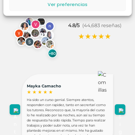
Ver preferencias
4.8/5
(44,683 reseñas)
★
★
★
★
★
+80
Mayka Camacho
Hipno
Sánch
★
★
★
★
★
★
★
Ha sido un curso genial. Siempre atentos,
Ludotec
responden con rapidez, tanto en secrertarí como
Ha supue
los tutores. Reconozco que, la mayoría del curso
me sient
lo he realizado por las noches, aún así su tiempo
formació
de respuesta ha sido rápida. Tiempo para realizar
trabajos y poder subir nota, una vez te han
En mi op
plantedo mejoras en el mismo. Me ha gustado