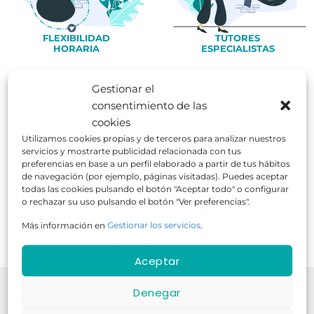
FLEXIBILIDAD
TUTORES
HORARIA
ESPECIALISTAS
Gestionar el
consentimiento de las
cookies
999
539.6K
34 años
Cursos
Alumnos
Experiencia
Utilizamos cookies propias y de terceros para analizar nuestros
servicios y mostrarte publicidad relacionada con tus
¡Fórmate para el éxito!
preferencias en base a un perfil elaborado a partir de tus hábitos
de navegación (por ejemplo, páginas visitadas). Puedes aceptar
Contamos con 35 años de experiencia
todas las cookies pulsando el botón "Aceptar todo" o configurar
o rechazar su uso pulsando el botón "Ver preferencias".
Más información en
Gestionar los servicios
.
Aceptar
Nuestra
Denegar
Comunidad