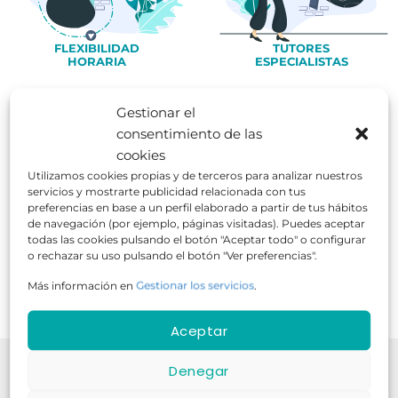
FLEXIBILIDAD
TUTORES
HORARIA
ESPECIALISTAS
Gestionar el
consentimiento de las
cookies
999
539.5K
34 años
Cursos
Alumnos
Experiencia
Utilizamos cookies propias y de terceros para analizar nuestros
servicios y mostrarte publicidad relacionada con tus
¡Fórmate para el éxito!
preferencias en base a un perfil elaborado a partir de tus hábitos
de navegación (por ejemplo, páginas visitadas). Puedes aceptar
Contamos con 35 años de experiencia
todas las cookies pulsando el botón "Aceptar todo" o configurar
o rechazar su uso pulsando el botón "Ver preferencias".
Más información en
Gestionar los servicios
.
Aceptar
Nuestra
Denegar
Comunidad