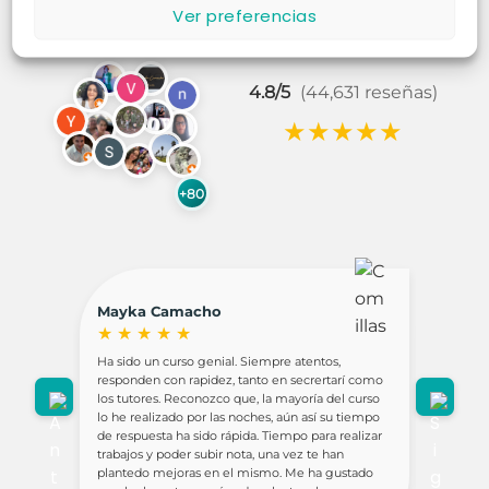
Ver preferencias
4.8/5
(44,631 reseñas)
★
★
★
★
★
+80
Mayka Camacho
Hipno
Sánch
★
★
★
★
★
★
★
Ha sido un curso genial. Siempre atentos,
Ludotec
responden con rapidez, tanto en secrertarí como
Ha supue
los tutores. Reconozco que, la mayoría del curso
me sient
lo he realizado por las noches, aún así su tiempo
formació
de respuesta ha sido rápida. Tiempo para realizar
trabajos y poder subir nota, una vez te han
En mi op
plantedo mejoras en el mismo. Me ha gustado