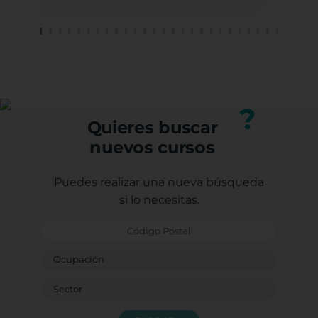
socia
sufic
el tr
He te
profe
Carm
¡GRA
Porqu
?
form
Quieres buscar
Graci
nuevos cursos
Con e
Caste
Sagr
Puedes realizar una nueva búsqueda
Ludot
si lo necesitas.
Monit
Bendi