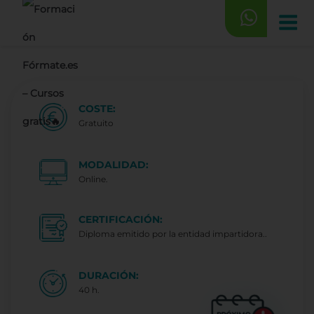
Saltar
al
contenido
COSTE:
Gratuito
MODALIDAD:
Online.
CERTIFICACIÓN:
Diploma emitido por la entidad impartidora..
DURACIÓN:
40 h.