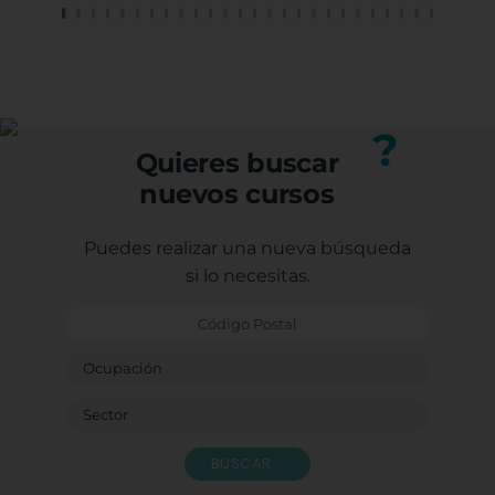
el tr
He te
profe
Carm
¡GRA
Porqu
?
form
Quieres buscar
Graci
nuevos cursos
Con e
Caste
Sagr
Puedes realizar una nueva búsqueda
Ludot
si lo necesitas.
Monit
Bendi
BUSCAR