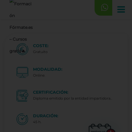
Saltar
al
contenido
COSTE:
Gratuito
MODALIDAD:
Online.
CERTIFICACIÓN:
Diploma emitido por la entidad impartidora..
DURACIÓN:
45 h.