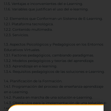
1.1.5. Ventajas e inconvenientes del e-Learning.
1.1.6. Variables que justifican el uso del e-learning.
1.2. Elementos que Conforman un Sistema de E-Learning.
1.2.1. Plataforma tecnológica.
1.2.2. Contenido multimedia.
1.2.3. Servicios.
1.3. Aspectos Psicológicos y Pedagógicos en los Entornos
Educativos Virtuales.
1.3.1. Factores pedagógicos, cambiando paradigmas.
1.3.2. Modelos pedagógicos y teorías del aprendizaje.
1.3.3. Aprendizaje en e-learning.
1.3.4. Requisitos pedagógicos de las soluciones e-Learning.
1.4. Planificación de la Formación.
1.4.1. Programación del proceso de enseñanza-aprendizaje
en e-Learning.
1.4.2. Puesta en marcha de una solución e-Learning.
1.4.3. Obstáculos para la implementación de una solución e-
Learning