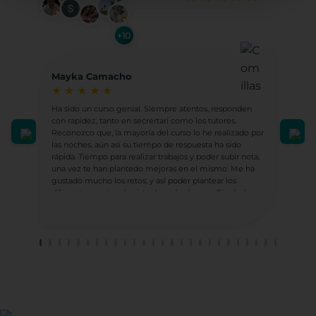
+10
Mayka Camacho
Hip
★
★
★
★
★
★
Ha sido un curso genial. Siempre atentos, responden
Ludot
con rapidez, tanto en secrertarí como los tutores.
Ha su
Reconozco que, la mayoría del curso lo he realizado por
sient
las noches, aún así su tiempo de respuesta ha sido
compl
rápida. Tiempo para realizar trabajos y poder subir nota,
una vez te han plantedo mejoras en el mismo. Me ha
En mi
gustado mucho los retos, y así poder plantear los
socio
diferentes puntos de vista de cada alumno. Sin dude
sino 
realizaré más con ellos.
lleva
socia
sufic
el tr
He te
profe
Carm
¡GRA
Porqu