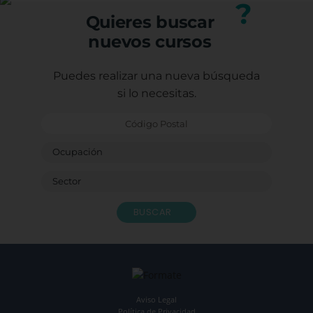
?
form
Quieres buscar
Graci
nuevos cursos
Con e
Caste
Sagr
Puedes realizar una nueva búsqueda
Ludot
si lo necesitas.
Monit
Bendi
BUSCAR
Aviso Legal
Política de Privacidad