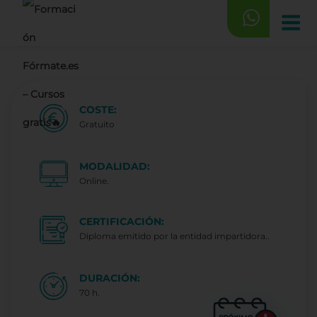
Saltar
al
contenido
COSTE:
Gratuito
MODALIDAD:
Online.
CERTIFICACIÓN:
Diploma emitido por la entidad impartidora..
DURACIÓN:
70 h.