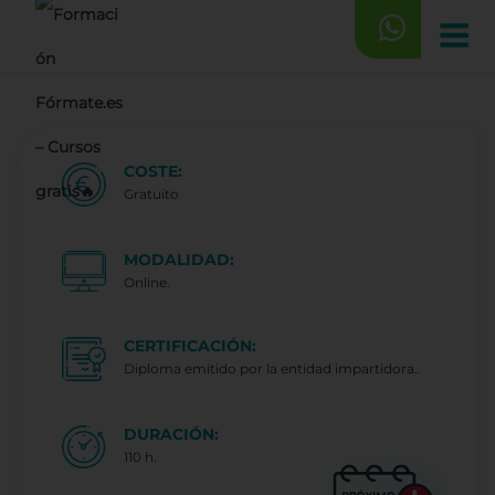
Saltar
al
contenido
COSTE:
Gratuito
MODALIDAD:
Online.
CERTIFICACIÓN:
Diploma emitido por la entidad impartidora..
DURACIÓN:
110 h.