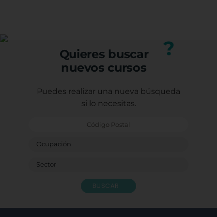
He te
profe
Carm
¡GRA
Porqu
?
form
Quieres buscar
Graci
nuevos cursos
Con e
Caste
Sagr
Puedes realizar una nueva búsqueda
Ludot
si lo necesitas.
Monit
Bendi
BUSCAR