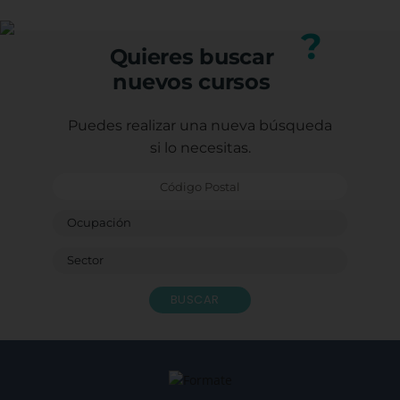
¡GRA
Porqu
?
form
Quieres buscar
Graci
nuevos cursos
Con e
Caste
Sagr
Puedes realizar una nueva búsqueda
Ludot
si lo necesitas.
Monit
Bendi
BUSCAR