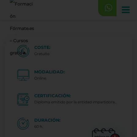
Saltar
al
contenido
COSTE:
Gratuito
MODALIDAD:
Online.
CERTIFICACIÓN:
Diploma emitido por la entidad impartidora..
DURACIÓN:
60 h.