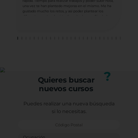
rápida. Tiempo para realizar trabajos y poder subir nota,
una vez te han plantedo mejoras en el mismo. Me ha
En mi
gustado mucho los retos, y así poder plantear los
socio
diferentes puntos de vista de cada alumno. Sin dude
sino 
realizaré más con ellos.
lleva
socia
sufic
el tr
He te
profe
Carm
¡GRA
Porqu
?
form
Quieres buscar
Graci
nuevos cursos
Con e
Caste
Sagr
Puedes realizar una nueva búsqueda
Ludot
si lo necesitas.
Monit
Bendi