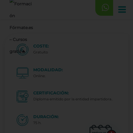
Saltar
al
contenido
COSTE:
Gratuito
MODALIDAD:
Online.
CERTIFICACIÓN:
Diploma emitido por la entidad impartidora..
DURACIÓN:
75 h.