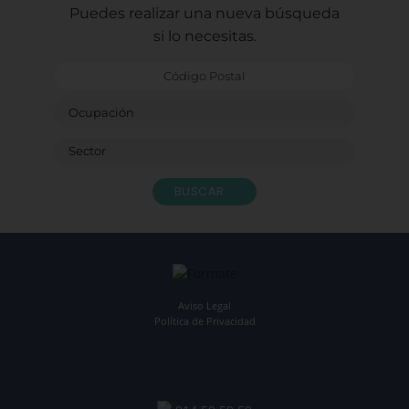
Sagr
Puedes realizar una nueva búsqueda
Ludot
si lo necesitas.
Monit
Bendi
BUSCAR
Aviso Legal
Política de Privacidad